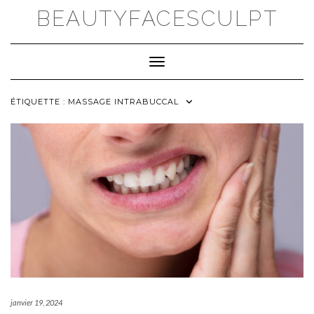
Skip
BEAUTYFACESCULPT
to
content
Toggle Navigation
ÉTIQUETTE :
MASSAGE INTRABUCCAL
janvier 19, 2024