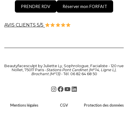
PRENDRE RDV
Réserver mon FORFAIT
AVIS CLIENTS 5/5
Beautyfacesculpt by Juliette Ly, Sophrologue, Facialiste -
120 rue
Nollet, 75017 Paris
-
Stations Pont Cardinet (M°14, Ligne L),
Brochant (M°13)
- Tél. 06 82 64 68 50
Instagram
Facebook
YouTube
LinkedIn
Mentions légales
CGV
Protection des données